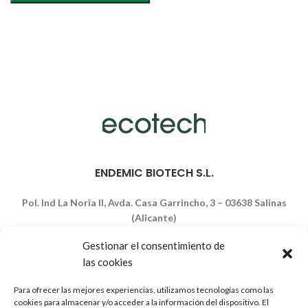
ENDEMIC BIOTECH S.L.
Pol. Ind La Noria ll, Avda. Casa Garrincho, 3 – 03638 Salinas
(Alicante)
966 966 980
Gestionar el consentimiento de
ecotech@endemicbiotech.com
las cookies
HOME
Para ofrecer las mejores experiencias, utilizamos tecnologías como las
SISTEMA DOSIFICACIÓN
cookies para almacenar y/o acceder a la información del dispositivo. El