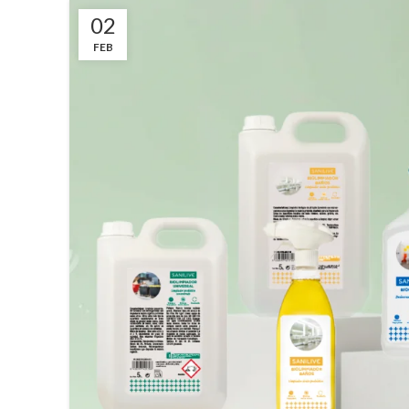
02
FEB