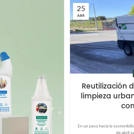
25
ABR
Reutilización
limpieza urban
con
En un paso hacia la sostenibili
de abril s